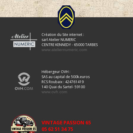
Création du Site internet :
sarl Atelier NUMERIC
CENTRE KENNEDY - 65000 TARBES
www.ateliernumeric.com
Hébergeur OVH :
SAS au capital de 500k.euros
RCS Roubaix : 424761419
140 Quai du Sartel- 59100
www.ovh.com
VINTAGE PASSION 65
05 62 51 34 75